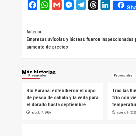
Facebook
WhatsApp
Gmail
Messenger
Telegram
Threads
Linke
Sha
Navegación
Anterior
Empresas avícolas y lácteas fueron inspeccionadas 
de
aumento de precios
entradas
Más historias
Provinciales
Provinciales
Río Paraná: extendieron el cupo
Tras las ll
de pesca de sábalo y la veda para
frío con vi
el dorado hasta septiembre
temperatur
agosto 7, 2026
agosto 6, 202