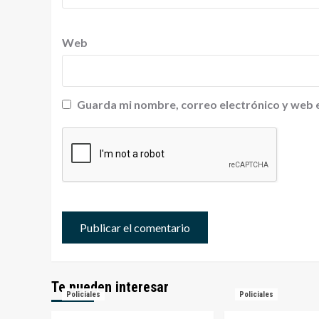
Web
Guarda mi nombre, correo electrónico y web 
Te pueden interesar
Policiales
Policiales