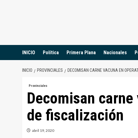
Saltar
al
contenido
INICIO
Política
Primera Plana
Nacionales
P
INICIO
PROVINCIALES
DECOMISAN CARNE VACUNA EN OPERATI
Provinciales
Decomisan carne 
de fiscalización
abril 19, 2020