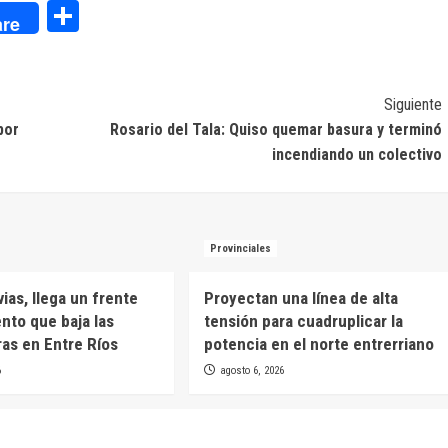
dIn
Compartir
re
Siguiente
por
Rosario del Tala: Quiso quemar basura y terminó
incendiando un colectivo
Provinciales
uvias, llega un frente
Proyectan una línea de alta
ento que baja las
tensión para cuadruplicar la
as en Entre Ríos
potencia en el norte entrerriano
6
agosto 6, 2026