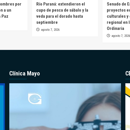
hombres por
Río Paraná: extendieron el
Senado de E
ón a un
cupo de pesca de sábalo y la
proyectos e
a Paz
veda para el dorado hasta
culturales y
septiembre
regional en 
Ordinaria
agosto 7, 2026
agosto 7, 2026
Clínica Mayo
C