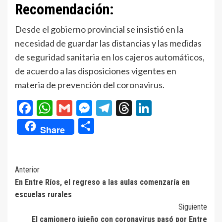
Recomendación:
Desde el gobierno provincial se insistió en la
necesidad de guardar las distancias y las medidas
de seguridad sanitaria en los cajeros automáticos,
de acuerdo a las disposiciones vigentes en
materia de prevención del coronavirus.
Facebook
WhatsApp
Gmail
Messenger
Telegram
Threads
LinkedIn
Compartir
Share
Navegación
Anterior
En Entre Ríos, el regreso a las aulas comenzaría en
de
escuelas rurales
entradas
Siguiente
El camionero jujeño con coronavirus pasó por Entre