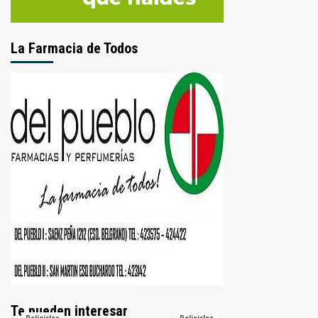
La Farmacia de Todos
Te pueden interesar