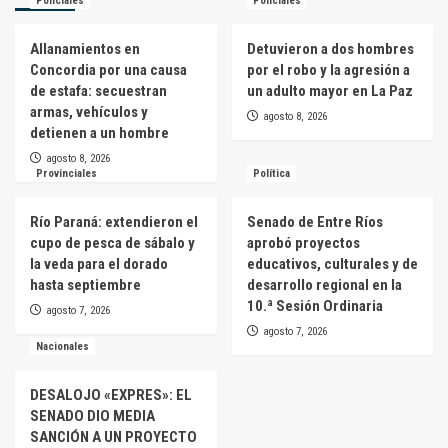
Policiales
Policiales
Allanamientos en
Detuvieron a dos hombres
Concordia por una causa
por el robo y la agresión a
de estafa: secuestran
un adulto mayor en La Paz
armas, vehículos y
agosto 8, 2026
detienen a un hombre
agosto 8, 2026
Provinciales
Política
Río Paraná: extendieron el
Senado de Entre Ríos
cupo de pesca de sábalo y
aprobó proyectos
la veda para el dorado
educativos, culturales y de
hasta septiembre
desarrollo regional en la
10.ª Sesión Ordinaria
agosto 7, 2026
agosto 7, 2026
Nacionales
DESALOJO «EXPRES»: EL
SENADO DIO MEDIA
SANCIÓN A UN PROYECTO