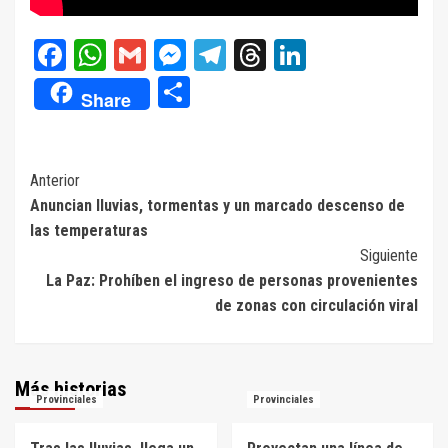
Facebook
WhatsApp
Gmail
Messenger
Telegram
Threads
LinkedIn
Compartir
Share
Navegación
Anterior
Anuncian lluvias, tormentas y un marcado descenso de
de
las temperaturas
entradas
Siguiente
La Paz: Prohíben el ingreso de personas provenientes
de zonas con circulación viral
Más historias
Provinciales
Provinciales