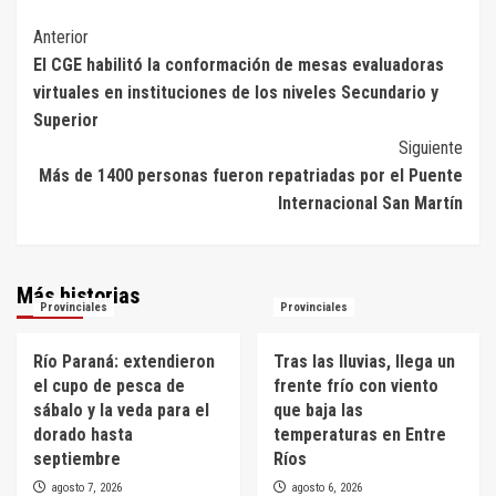
Navegación
Anterior
El CGE habilitó la conformación de mesas evaluadoras
de
virtuales en instituciones de los niveles Secundario y
entradas
Superior
Siguiente
Más de 1400 personas fueron repatriadas por el Puente
Internacional San Martín
Más historias
Provinciales
Provinciales
Río Paraná: extendieron
Tras las lluvias, llega un
el cupo de pesca de
frente frío con viento
sábalo y la veda para el
que baja las
dorado hasta
temperaturas en Entre
septiembre
Ríos
agosto 7, 2026
agosto 6, 2026