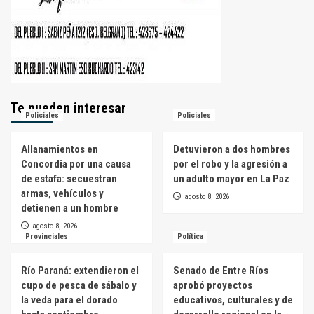
Te pueden interesar
Policiales
Policiales
Allanamientos en
Detuvieron a dos hombres
Concordia por una causa
por el robo y la agresión a
de estafa: secuestran
un adulto mayor en La Paz
armas, vehículos y
agosto 8, 2026
detienen a un hombre
agosto 8, 2026
Provinciales
Política
Río Paraná: extendieron el
Senado de Entre Ríos
cupo de pesca de sábalo y
aprobó proyectos
la veda para el dorado
educativos, culturales y de