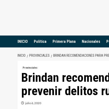
Saltar
al
contenido
INICIO
Política
Primera Plana
Nacionales
P
INICIO
PROVINCIALES
BRINDAN RECOMENDACIONES PARA PRE
Provinciales
Brindan recomend
prevenir delitos r
julio 6, 2020