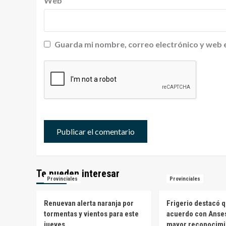
Web
Guarda mi nombre, correo electrónico y web 
Te pueden interesar
Provinciales
Provinciales
Renuevan alerta naranja por
Frigerio destacó q
tormentas y vientos para este
acuerdo con Anses
jueves
mayor reconocimi