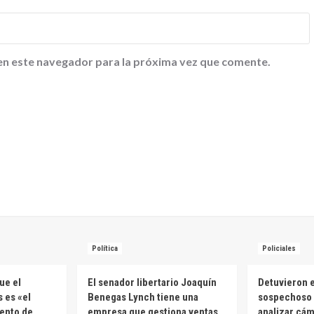
en este navegador para la próxima vez que comente.
Política
Policiales
ue el
El senador libertario Joaquín
Detuvieron e
 es «el
Benegas Lynch tiene una
sospechoso 
ento de
empresa que gestiona ventas
analizar cá