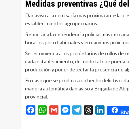
Medidas preventivas ¿Qué de
Dar aviso a la comisaría más próxima ante la p
establecimientos agropecuarios.
Reportar a la dependencia policial más cercana,
horarios poco habituales y en caminos próximos
Se recomienda a los propietarios de rollos de re
cada establecimiento, de modo tal que pueda t
producción y poder detectar la presencia de alg
En caso que se produzca un hecho delictivo, da
manera automática dan aviso a Brigada de Abig
provincial.
Facebook
WhatsApp
Gmail
Messenger
Telegram
Threads
Linke
Sha