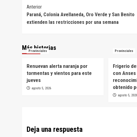
Navegación
Anterior
Paraná, Colonia Avellaneda, Oro Verde y San Benito
de
extienden las restricciones por una semana
entradas
Más historias
Provinciales
Provinciales
Renuevan alerta naranja por
Frigerio d
tormentas y vientos para este
con Anses 
jueves
reconocim
obtenido p
agosto 5, 2026
agosto 5, 202
Deja una respuesta