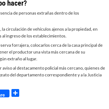
bo hacer?
resencia de personas extrañas dentro de los
 la circulación de vehículos ajenos a la propiedad, en
 al ingreso de los establecimientos.
serva forrajera, colocarlos cerca de la casa principal de
ener el productor una vista más cercana de su
ún extraño al lugar.
r aviso al destacamento policial más cercano, quienes de
eato del departamento correspondiente y a la Justicia
dIn
Compartir
re