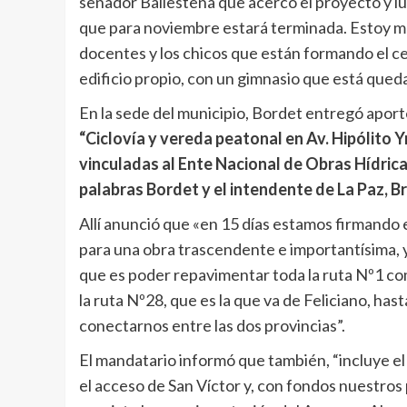
senador Ballestena que acercó el proyecto y lu
que para noviembre estará terminada. Estoy mu
docentes y los chicos que están formando el ce
edificio propio, con un gimnasio que está qued
En la sede del municipio, Bordet entregó aport
“Ciclovía y vereda peatonal en Av. Hipólito 
vinculadas al Ente Nacional de Obras Hídric
palabras Bordet y el intendente de La Paz, B
Allí anunció que «en 15 días estamos firmando 
para una obra trascendente e importantísima, y
que es poder repavimentar toda la ruta Nº1 com
la ruta Nº28, que es la que va de Feliciano, has
conectarnos entre las dos provincias”.
El mandatario informó que también, “incluye 
el acceso de San Víctor y, con fondos nuestro