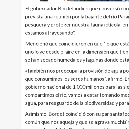
El gobernador Bordet indicó que conversó con 
prevista una reunión por la bajante del río Par
pesquera y proteger nuestra fauna ictícola, e
estamos atravesando”.
Mencionó que coincidieron en que “lo que está 
uno lo ve desde el aire en la dimensión que ti
se han secado humedales y lagunas donde están 
«También nos preocupa la provisión de agua pot
que consumimos los seres humanos”, afirmó. En
gobierno nacional de 1.000 millones para las si
compartimos el río, vamos a estar tomando med
agua, para resguardo de la biodiversidad y para
Asimismo, Bordet coincidió con su par santafec
común que nos aqueja y que se agrava muchísi