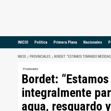
Saltar
al
contenido
INICIO
Política
Primera Plana
Nacionales
P
INICIO
PROVINCIALES
BORDET: “ESTAMOS TOMANDO MEDIDAS 
Provinciales
Bordet: “Estamo
integralmente par
agua, resguardo y