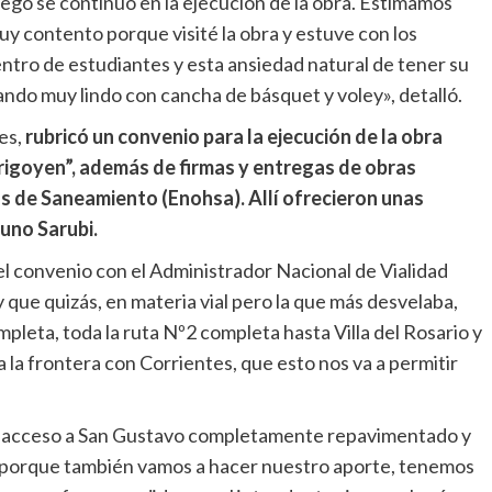
ego se continuó en la ejecución de la obra. Estimamos
y contento porque visité la obra y estuve con los
ntro de estudiantes y esta ansiedad natural de tener su
ando muy lindo con cancha de básquet y voley», detalló.
es,
rubricó un convenio para la ejecución de la obra
Yrigoyen”, además de firmas y entregas de obras
as de Saneamiento (Enohsa). Allí ofrecieron unas
runo Sarubi.
el convenio con el Administrador Nacional de Vialidad
 que quizás, en materia vial pero la que más desvelaba,
pleta, toda la ruta Nº2 completa hasta Villa del Rosario y
ta la frontera con Corrientes, que esto nos va a permitir
el acceso a San Gustavo completamente repavimentado y
s porque también vamos a hacer nuestro aporte, tenemos