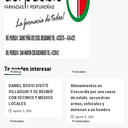
Te pueden interesar
Política
Policiales
DANIEL ROSSI VISITÓ
Allanamientos en
VILLAGUAY Y SE REUNIÓ
Concordia por una causa
CON VECINOS Y MEDIOS
de estafa: secuestran
LOCALES
armas, vehículos y
detienen a un hombre
agosto 9, 2026
agosto 8, 2026
Policiales
Provinciales