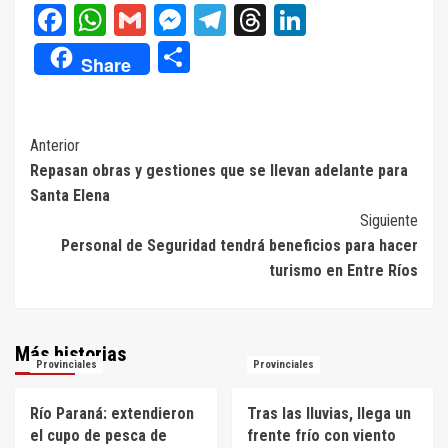
Facebook
WhatsApp
Gmail
Messenger
Telegram
Threads
LinkedIn
Compartir
Share
Navegación
Anterior
Repasan obras y gestiones que se llevan adelante para
de
Santa Elena
entradas
Siguiente
Personal de Seguridad tendrá beneficios para hacer
turismo en Entre Ríos
Más historias
Provinciales
Provinciales
Río Paraná: extendieron
Tras las lluvias, llega un
el cupo de pesca de
frente frío con viento