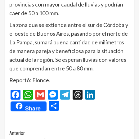
provincias con mayor caudal de lluvias y podrían
caer de 50 a 100 mm.
La zona que se extiende entre el sur de Córdoba y
el oeste de Buenos Aires, pasando por el norte de
La Pampa, sumará buena cantidad de milímetros
de manera pareja y beneficiosa para la situación
actual de la región. Se esperan lluvias con valores
que comprendan entre 50 a 80 mm.
Reportó: Elonce.
Facebook
WhatsApp
Gmail
Messenger
Telegram
Threads
LinkedIn
Compartir
Share
Navegación
Anterior