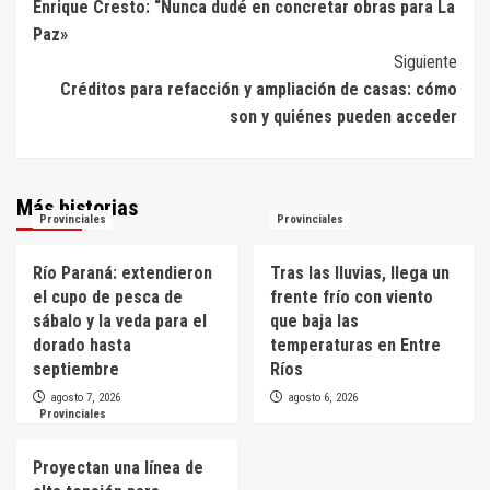
Enrique Cresto: “Nunca dudé en concretar obras para La
de
Paz»
entradas
Siguiente
Créditos para refacción y ampliación de casas: cómo
son y quiénes pueden acceder
Más historias
Provinciales
Provinciales
Río Paraná: extendieron
Tras las lluvias, llega un
el cupo de pesca de
frente frío con viento
sábalo y la veda para el
que baja las
dorado hasta
temperaturas en Entre
septiembre
Ríos
agosto 7, 2026
agosto 6, 2026
Provinciales
Proyectan una línea de