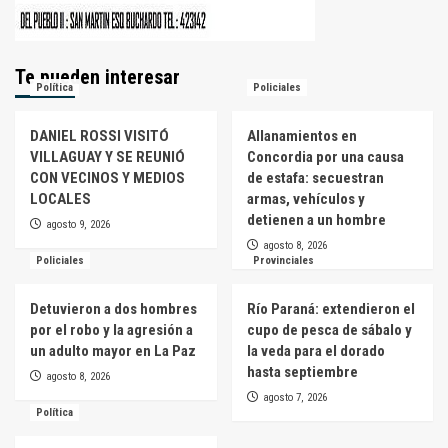
Te pueden interesar
Política
Policiales
DANIEL ROSSI VISITÓ
Allanamientos en
VILLAGUAY Y SE REUNIÓ
Concordia por una causa
CON VECINOS Y MEDIOS
de estafa: secuestran
LOCALES
armas, vehículos y
detienen a un hombre
agosto 9, 2026
agosto 8, 2026
Policiales
Provinciales
Detuvieron a dos hombres
Río Paraná: extendieron el
por el robo y la agresión a
cupo de pesca de sábalo y
un adulto mayor en La Paz
la veda para el dorado
hasta septiembre
agosto 8, 2026
agosto 7, 2026
Política