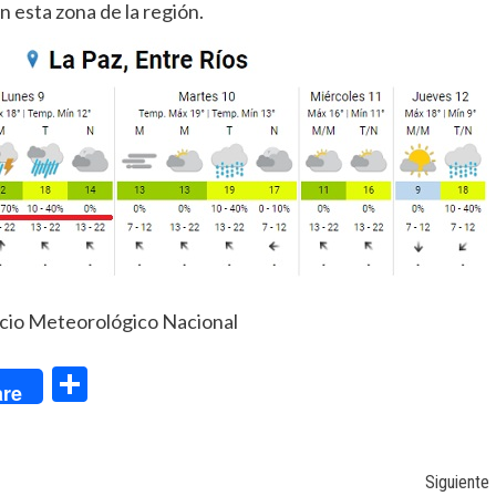
n esta zona de la región.
icio Meteorológico Nacional
dIn
Compartir
re
Siguiente