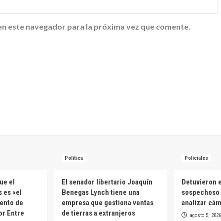
en este navegador para la próxima vez que comente.
Política
Policiales
ue el
El senador libertario Joaquín
Detuvieron e
 es «el
Benegas Lynch tiene una
sospechoso 
ento de
empresa que gestiona ventas
analizar cá
or Entre
de tierras a extranjeros
agosto 5, 2026