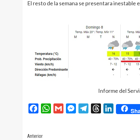
El resto de la semana se presentara inestable e
Informe del Serv
Facebook
WhatsApp
Gmail
Messenger
Telegram
Threads
Linke
Sha
Navegación
Anterior