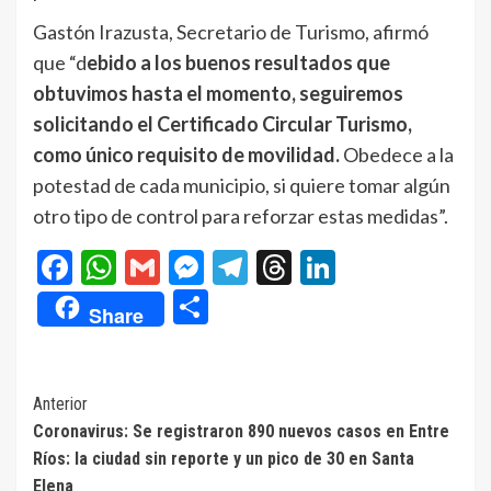
Gastón Irazusta, Secretario de Turismo, afirmó
que “d
ebido a los buenos resultados que
obtuvimos hasta el momento, seguiremos
solicitando el Certificado Circular Turismo,
como único requisito de movilidad.
Obedece a la
potestad de cada municipio, si quiere tomar algún
otro tipo de control para reforzar estas medidas”.
Facebook
WhatsApp
Gmail
Messenger
Telegram
Threads
LinkedIn
Compartir
Share
Navegación
Anterior
Coronavirus: Se registraron 890 nuevos casos en Entre
de
Ríos: la ciudad sin reporte y un pico de 30 en Santa
entradas
Elena