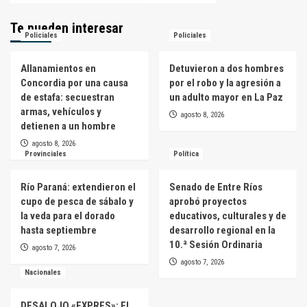
Te pueden interesar
Policiales
Policiales
Allanamientos en
Detuvieron a dos hombres
Concordia por una causa
por el robo y la agresión a
de estafa: secuestran
un adulto mayor en La Paz
armas, vehículos y
agosto 8, 2026
detienen a un hombre
agosto 8, 2026
Provinciales
Política
Río Paraná: extendieron el
Senado de Entre Ríos
cupo de pesca de sábalo y
aprobó proyectos
la veda para el dorado
educativos, culturales y de
hasta septiembre
desarrollo regional en la
10.ª Sesión Ordinaria
agosto 7, 2026
agosto 7, 2026
Nacionales
DESALOJO «EXPRES»: EL