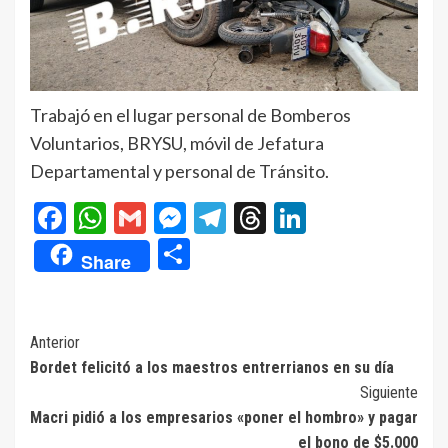
Trabajó en el lugar personal de Bomberos
Voluntarios, BRYSU, móvil de Jefatura
Departamental y personal de Tránsito.
Facebook
WhatsApp
Gmail
Messenger
Telegram
Threads
LinkedIn
Compartir
Share
Navegación
Anterior
Bordet felicitó a los maestros entrerrianos en su día
de
Siguiente
entradas
Macri pidió a los empresarios «poner el hombro» y pagar
el bono de $5.000