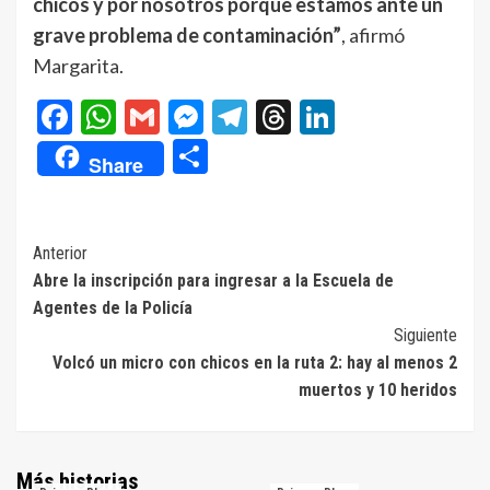
chicos y por nosotros porque estamos ante un
grave problema de contaminación”
, afirmó
Margarita.
Facebook
WhatsApp
Gmail
Messenger
Telegram
Threads
LinkedIn
Compartir
Share
Navegación
Anterior
Abre la inscripción para ingresar a la Escuela de
de
Agentes de la Policía
entradas
Siguiente
Volcó un micro con chicos en la ruta 2: hay al menos 2
muertos y 10 heridos
Más historias