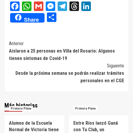
Facebook
WhatsApp
Gmail
Messenger
Telegram
Threads
LinkedIn
Compartir
Share
Navegación
Anterior
Aislaron a 25 personas en Villa del Rosario: Algunos
de
tienen síntomas de Covid-19
entradas
Siguiente
Desde la próxima semana se podrán realizar trámites
personales en el CGE
Más historias
Primera Plana
Primera Plana
Alumno de la Escuela
Entre Ríos lanzó Ganá
Normal de Victoria tiene
con Tu Club, un