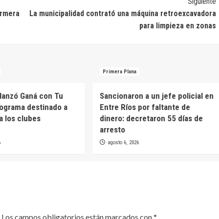
Siguiente
ermera
La municipalidad contrató una máquina retroexcavadora
para limpieza en zonas
Primera Plana
 lanzó Ganá con Tu
Sancionaron a un jefe policial en
rograma destinado a
Entre Ríos por faltante de
a los clubes
dinero: decretaron 55 días de
arresto
6
agosto 6, 2026
Los campos obligatorios están marcados con
*