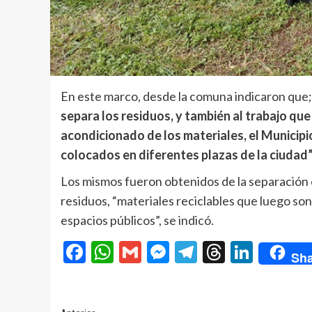
En este marco, desde la comuna indicaron que;
separa los residuos, y también al trabajo que
acondicionado de los materiales, el Municipi
colocados en diferentes plazas de la ciudad”
Los mismos fueron obtenidos de la separación e
residuos, “materiales reciclables que luego so
espacios públicos”, se indicó.
Facebook
WhatsApp
Gmail
Messenger
Telegram
Threads
Linke
Sha