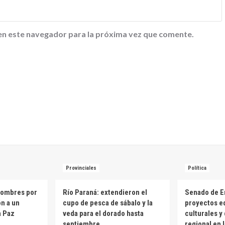
en este navegador para la próxima vez que comente.
Provinciales
Política
hombres por
Río Paraná: extendieron el
Senado de E
ón a un
cupo de pesca de sábalo y la
proyectos e
a Paz
veda para el dorado hasta
culturales y
septiembre
regional en 