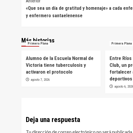
Navegación
Anterior
«Que sea un día de gratitud y homenaje» a cada enf
de
y enfermero santaelenense
entradas
Más historias
Primera Plana
Primera Plana
Alumno de la Escuela Normal de
Entre Ríos
Victoria tiene tuberculosis y
Club, un p
activaron el protocolo
fortalecer 
deportivos
agosto 7, 2026
agosto 6, 202
Deja una respuesta
Tu dirección de correo electrónico no será publicada.