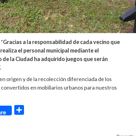
 “
Gracias a la responsabilidad de cada vecino que
 realiza el personal municipal mediante el
o de la Ciudad ha adquirido juegos que serán
.
n origen y de la recolección diferenciada de los
n convertidos en mobiliarios urbanos para nuestros
dIn
Compartir
re