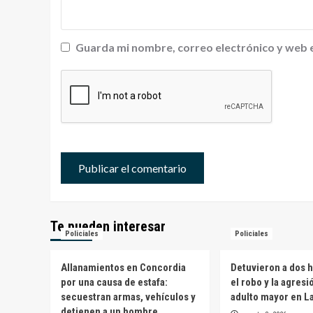
Guarda mi nombre, correo electrónico y web 
Te pueden interesar
Policiales
Policiales
Allanamientos en Concordia
Detuvieron a dos 
por una causa de estafa:
el robo y la agresi
secuestran armas, vehículos y
adulto mayor en L
detienen a un hombre