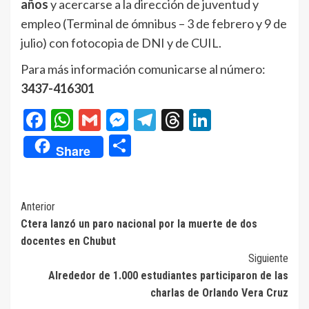
años
y acercarse a la dirección de juventud y
empleo (Terminal de ómnibus – 3 de febrero y 9 de
julio) con fotocopia de DNI y de CUIL.
Para más información comunicarse al número:
3437-416301
Facebook
WhatsApp
Gmail
Messenger
Telegram
Threads
LinkedIn
Compartir
Share
Navegación
Anterior
Ctera lanzó un paro nacional por la muerte de dos
de
docentes en Chubut
entradas
Siguiente
Alrededor de 1.000 estudiantes participaron de las
charlas de Orlando Vera Cruz