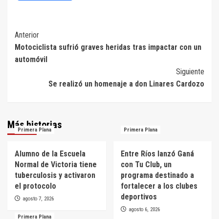
Navegación
Anterior
Motociclista sufrió graves heridas tras impactar con un
de
automóvil
entradas
Siguiente
Se realizó un homenaje a don Linares Cardozo
Más historias
Primera Plana
Primera Plana
Alumno de la Escuela
Entre Ríos lanzó Ganá
Normal de Victoria tiene
con Tu Club, un
tuberculosis y activaron
programa destinado a
el protocolo
fortalecer a los clubes
deportivos
agosto 7, 2026
agosto 6, 2026
Primera Plana