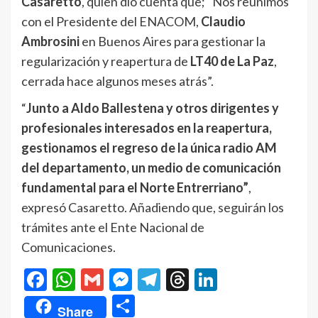
Casaretto
, quien dio cuenta que; “Nos reunimos
con el Presidente del ENACOM,
Claudio
Ambrosini
en Buenos Aires para gestionar la
regularización y reapertura de
LT40 de La Paz
,
cerrada hace algunos meses atrás”.
“
Junto a Aldo Ballestena y otros dirigentes y
profesionales interesados en la reapertura,
gestionamos el regreso de la única radio AM
del departamento, un medio de comunicación
fundamental para el Norte Entrerriano”
,
expresó Casaretto. Añadiendo que, seguirán los
trámites ante el Ente Nacional de
Comunicaciones.
Facebook
WhatsApp
Gmail
Messenger
Telegram
Threads
LinkedIn
Compartir
Share