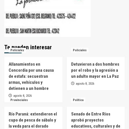
Te pueden interesar
Policiales
Policiales
Allanamientos en
Detuvieron a dos hombres
Concordia por una causa
por el robo y la agresión a
de estafa: secuestran
un adulto mayor en La Paz
armas, vehículos y
agosto 8, 2026
detienen a un hombre
agosto 8, 2026
Provinciales
Política
Río Paraná: extendieron el
Senado de Entre Ríos
cupo de pesca de sábalo y
aprobó proyectos
la veda para el dorado
educativos, culturales y de