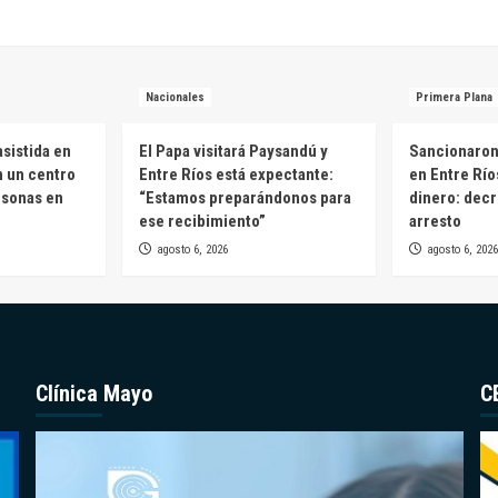
Nacionales
Primera Plana
sistida en
El Papa visitará Paysandú y
Sancionaron 
n un centro
Entre Ríos está expectante:
en Entre Río
rsonas en
“Estamos preparándonos para
dinero: decr
ese recibimiento”
arresto
agosto 6, 2026
agosto 6, 2026
Clínica Mayo
C