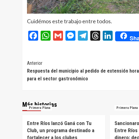
Cuidémos este trabajo entre todos.
Facebook
WhatsApp
Gmail
Messenger
Telegram
Threads
Linke
Sha
Navegación
Anterior
Respuesta del municipio al pedido de extensión hora
de
para el sector gastronómico
entradas
Más historias
Primera Plana
Primera Plana
Entre Ríos lanzó Ganá con Tu
Sancionaron
Club, un programa destinado a
Entre Ríos 
fortalecer a los clubes
dinero: de