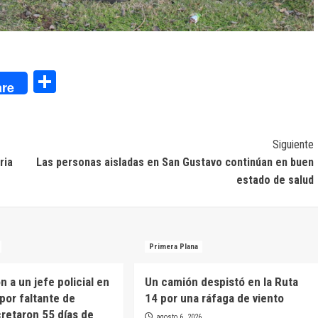
dIn
Compartir
re
Siguiente
ria
Las personas aisladas en San Gustavo continúan en buen
estado de salud
Primera Plana
 a un jefe policial en
Un camión despistó en la Ruta
por faltante de
14 por una ráfaga de viento
cretaron 55 días de
agosto 6, 2026