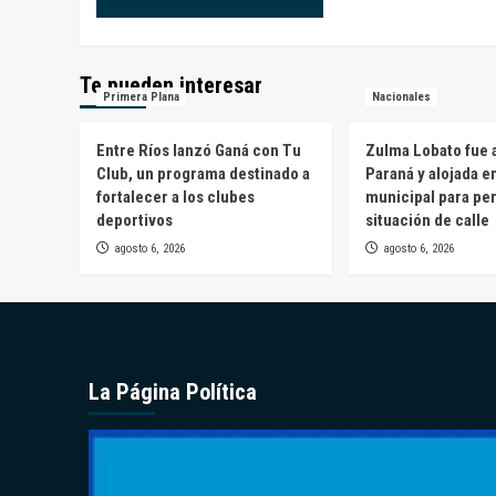
Te pueden interesar
Primera Plana
Nacionales
Entre Ríos lanzó Ganá con Tu
Zulma Lobato fue a
Club, un programa destinado a
Paraná y alojada e
fortalecer a los clubes
municipal para pe
deportivos
situación de calle
agosto 6, 2026
agosto 6, 2026
La Página Política