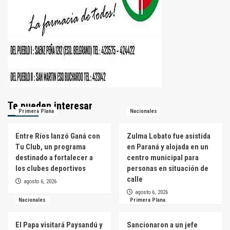
Te pueden interesar
Primera Plana
Nacionales
Entre Ríos lanzó Ganá con
Zulma Lobato fue asistida
Tu Club, un programa
en Paraná y alojada en un
destinado a fortalecer a
centro municipal para
los clubes deportivos
personas en situación de
calle
agosto 6, 2026
agosto 6, 2026
Nacionales
Primera Plana
El Papa visitará Paysandú y
Sancionaron a un jefe