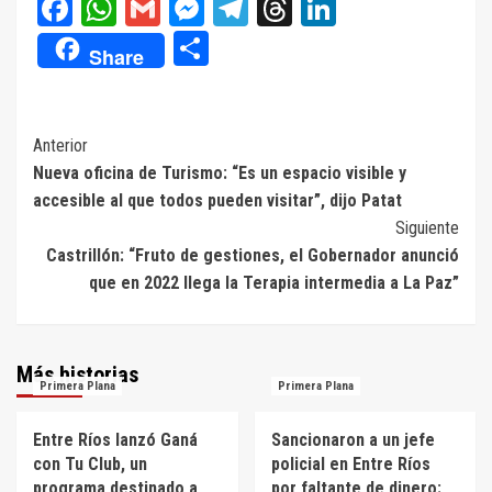
Facebook
WhatsApp
Gmail
Messenger
Telegram
Threads
LinkedIn
Compartir
Share
Navegación
Anterior
Nueva oficina de Turismo: “Es un espacio visible y
de
accesible al que todos pueden visitar”, dijo Patat
entradas
Siguiente
Castrillón: “Fruto de gestiones, el Gobernador anunció
que en 2022 llega la Terapia intermedia a La Paz”
Más historias
Primera Plana
Primera Plana
Entre Ríos lanzó Ganá
Sancionaron a un jefe
con Tu Club, un
policial en Entre Ríos
programa destinado a
por faltante de dinero: