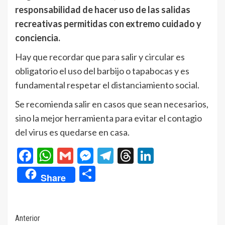
responsabilidad de hacer uso de las salidas
recreativas permitidas con extremo cuidado y
conciencia.
Hay que recordar que para salir y circular es
obligatorio el uso del barbijo o tapabocas y es
fundamental respetar el distanciamiento social.
Se recomienda salir en casos que sean necesarios,
sino la mejor herramienta para evitar el contagio
del virus es quedarse en casa.
Facebook
WhatsApp
Gmail
Messenger
Telegram
Threads
LinkedIn
Compartir
Share
Navegación
Anterior