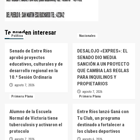
Te pueden interesar
Política
Nacionales
Senado de Entre Ríos
DESALOJO «EXPRES»: EL
aprobó proyectos
SENADO DIO MEDIA
educativos, culturales y de
SANCIÓN A UN PROYECTO
desarrollo regional en la
QUE CAMBIA LAS REGLAS
10.ª Sesión Ordinaria
PARA INQUILINOS Y
PROPIETARIOS
agosto 7, 2026
agosto 7, 2026
Primera Plana
Primera Plana
Alumno de la Escuela
Entre Ríos lanzó Ganá con
Normal de Victoria tiene
Tu Club, un programa
tuberculosis y activaron el
destinado a fortalecer a
protocolo
los clubes deportivos
agosto 7, 2026
agosto 6, 2026