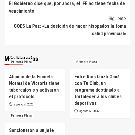
El Gobierno dice que, por ahora, el IFE no tiene fecha de
de
vencimiento
entradas
Siguiente
COES La Paz: «La desición de hacer hisopados la toma
salud provincial»
Más historias
Primera Plana
Primera Plana
Alumno de la Escuela
Entre Ríos lanzó Ganá
Normal de Victoria tiene
con Tu Club, un
tuberculosis y activaron
programa destinado a
el protocolo
fortalecer a los clubes
deportivos
agosto 7, 2026
agosto 6, 2026
Primera Plana
Sancionaron a un jefe