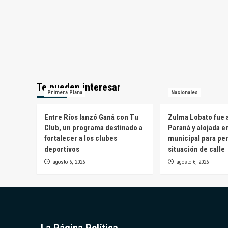
Te pueden interesar
Primera Plana
Nacionales
Entre Ríos lanzó Ganá con Tu
Zulma Lobato fue a
Club, un programa destinado a
Paraná y alojada e
fortalecer a los clubes
municipal para pe
deportivos
situación de calle
agosto 6, 2026
agosto 6, 2026