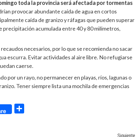
 domingo toda la provincia será afectada por tormentas
rían provocar abundante caída de agua en cortos
ncipalmente caída de granizo y ráfagas que pueden superar
de precipitación acumulada entre 40 y 80 milímetros,
os recaudos necesarios, por lo que se recomienda no sacar
ua escurra. Evitar actividades al aire libre. No refugiarse
puedan caerse.
do por un rayo, no permanecer en playas, ríos, lagunas o
 granizo. Tener siempre lista una mochila de emergencias
dIn
Compartir
re
Siguiente