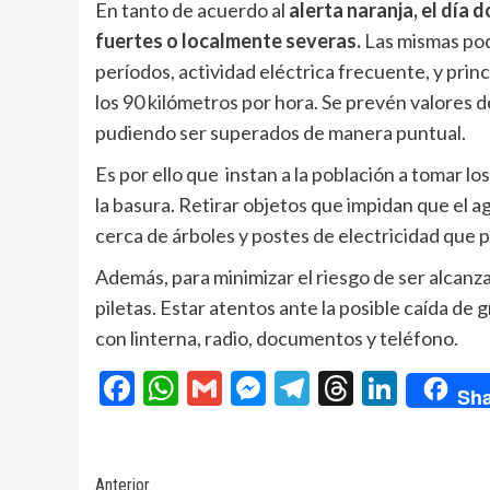
En tanto de acuerdo al
alerta naranja, el día
fuertes o localmente severas.
Las mismas pod
períodos, actividad eléctrica frecuente, y pri
los 90 kilómetros por hora. Se prevén valores 
pudiendo ser superados de manera puntual.
Es por ello que instan a la población a tomar l
la basura. Retirar objetos que impidan que el ag
cerca de árboles y postes de electricidad que 
Además, para minimizar el riesgo de ser alcanza
piletas. Estar atentos ante la posible caída de
con linterna, radio, documentos y teléfono.
Facebook
WhatsApp
Gmail
Messenger
Telegram
Threads
Linke
Sha
Navegación
Anterior