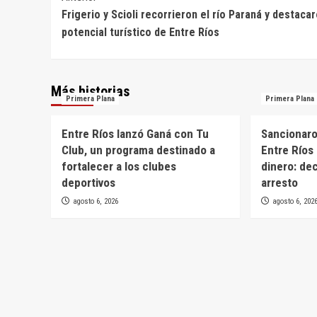
Frigerio y Scioli recorrieron el río Paraná y destacar
de
potencial turístico de Entre Ríos
entradas
Más historias
Primera Plana
Primera Plana
Entre Ríos lanzó Ganá con Tu
Sancionaron
Club, un programa destinado a
Entre Ríos 
fortalecer a los clubes
dinero: de
deportivos
arresto
agosto 6, 2026
agosto 6, 202