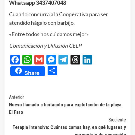
Whatsapp 3437407048
Cuando concurra a la Cooperativa para ser
atendido hágalo con barbijo.
«Entre todos nos cuidamos mejor»
Comunicación y Difusión CELP
Facebook
WhatsApp
Gmail
Messenger
Telegram
Threads
LinkedIn
Compartir
Share
Navegación
Anterior
Nuevo llamado a licitación para explotación de la playa
de
El Faro
entradas
Siguiente
Terapia intensiva: Cuántas camas hay, en qué lugares y
porcentaje de ocupación