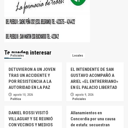
Te pueden interesar
Policiales
Locales
DETUVIERON A UN JOVEN
EL INTENDENTE DE SAN
TRAS UN ACCIDENTE Y
GUSTAVO ACOMPAÑÓ A
POR RESISTENCIA A LA
ARIEL «EL ENTRERRIANO»
AUTORIDAD EN LA PAZ
EN EL PALACIO LIBERTAD
agosto 10, 2026
agosto 9, 2026
Política
Policiales
DANIEL ROSSI VISITÓ
Allanamientos en
VILLAGUAY Y SE REUNIÓ
Concordia por una causa
CON VECINOS Y MEDIOS
de estafa: secuestran