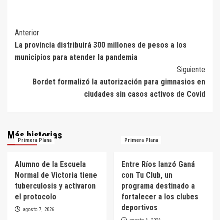
Navegación
Anterior
La provincia distribuirá 300 millones de pesos a los
de
municipios para atender la pandemia
entradas
Siguiente
Bordet formalizó la autorización para gimnasios en
ciudades sin casos activos de Covid
Más historias
Primera Plana
Primera Plana
Alumno de la Escuela
Entre Ríos lanzó Ganá
Normal de Victoria tiene
con Tu Club, un
tuberculosis y activaron
programa destinado a
el protocolo
fortalecer a los clubes
deportivos
agosto 7, 2026