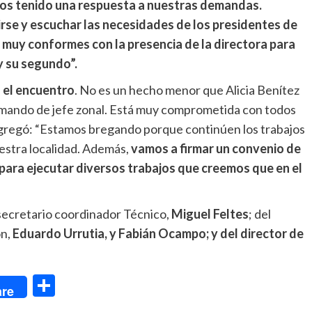
os tenido una respuesta a nuestras demandas.
se y escuchar las necesidades de los presidentes de
 muy conformes con la presencia de la directora para
y su segundo”.
 el encuentro
. No es un hecho menor que Alicia Benítez
mando de jefe zonal. Está muy comprometida con todos
 agregó: “Estamos bregando porque continúen los trabajos
estra localidad. Además,
vamos a firmar un convenio de
 para ejecutar diversos trabajos que creemos que en el
 secretario coordinador Técnico,
Miguel Feltes
; del
ón,
Eduardo Urrutia, y Fabián Ocampo; y del director de
dIn
Compartir
re