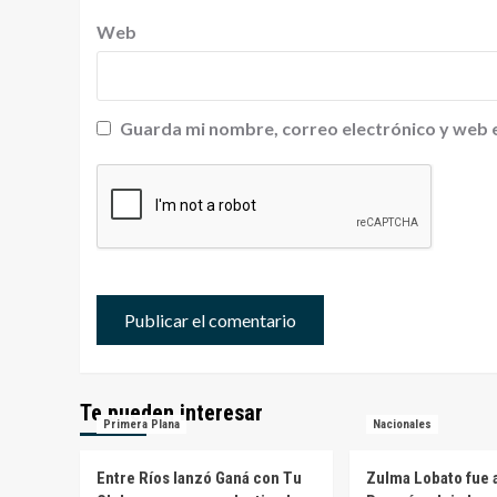
Web
Guarda mi nombre, correo electrónico y web 
Te pueden interesar
Primera Plana
Nacionales
Entre Ríos lanzó Ganá con Tu
Zulma Lobato fue a