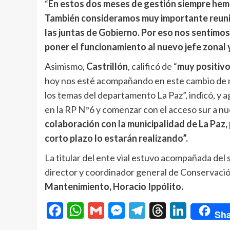
“
En estos dos meses de gestión siempre hem
También consideramos muy importante reunir
las juntas de Gobierno. Por eso nos sentimos
poner el funcionamiento al nuevo jefe zonal 
Asimismo,
Castrillón
, calificó de “
muy positivo
hoy nos esté acompañando en este cambio de 
los temas del departamento La Paz”, indicó, y
en la RP N°6 y comenzar con el acceso sur a nu
colaboración con la municipalidad de La Paz,
corto plazo lo estarán realizando”.
La titular del ente vial estuvo acompañada del
director y coordinador general de Conservaci
Mantenimiento, Horacio Ippólito.
Facebook
WhatsApp
Gmail
Messenger
Telegram
Threads
Linke
Sha