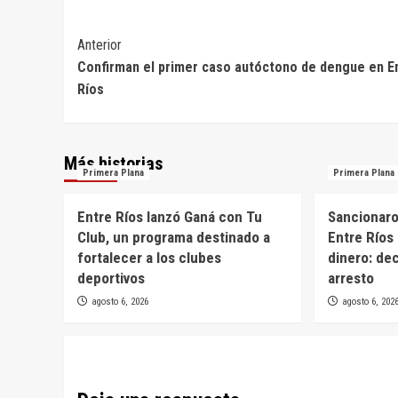
Navegación
Anterior
Confirman el primer caso autóctono de dengue en E
de
Ríos
entradas
Más historias
Primera Plana
Primera Plana
Entre Ríos lanzó Ganá con Tu
Sancionaron
Club, un programa destinado a
Entre Ríos 
fortalecer a los clubes
dinero: de
deportivos
arresto
agosto 6, 2026
agosto 6, 202