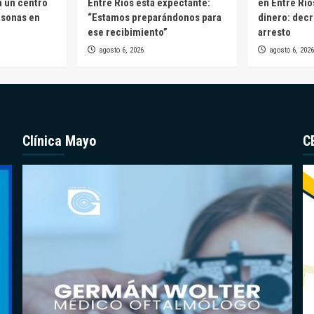
n un centro
Entre Ríos está expectante:
en Entre Río
rsonas en
“Estamos preparándonos para
dinero: decr
ese recibimiento”
arresto
agosto 6, 2026
agosto 6, 2026
Clínica Mayo
C