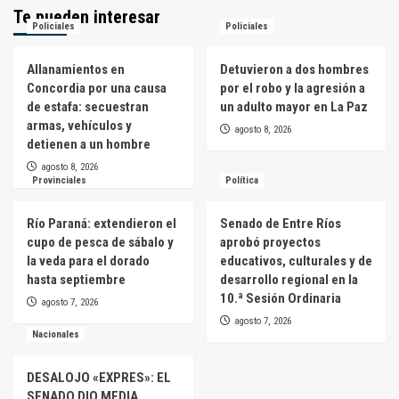
Te pueden interesar
Policiales
Policiales
Allanamientos en
Detuvieron a dos hombres
Concordia por una causa
por el robo y la agresión a
de estafa: secuestran
un adulto mayor en La Paz
armas, vehículos y
agosto 8, 2026
detienen a un hombre
agosto 8, 2026
Provinciales
Política
Río Paraná: extendieron el
Senado de Entre Ríos
cupo de pesca de sábalo y
aprobó proyectos
la veda para el dorado
educativos, culturales y de
hasta septiembre
desarrollo regional en la
10.ª Sesión Ordinaria
agosto 7, 2026
agosto 7, 2026
Nacionales
DESALOJO «EXPRES»: EL
SENADO DIO MEDIA