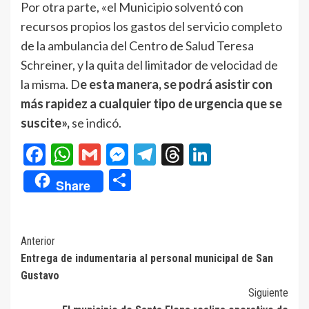
Por otra parte, «el Municipio solventó con
recursos propios los gastos del servicio completo
de la ambulancia del Centro de Salud Teresa
Schreiner, y la quita del limitador de velocidad de
la misma. D
e esta manera, se podrá asistir con
más rapidez a cualquier tipo de urgencia que se
suscite»,
se indicó.
Facebook
WhatsApp
Gmail
Messenger
Telegram
Threads
LinkedIn
Compartir
Share
Navegación
Anterior
Entrega de indumentaria al personal municipal de San
de
Gustavo
entradas
Siguiente