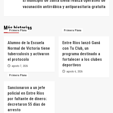
El municipio de Santa Elena realiza operativo de
vacunación antirrábica y antiparasitaria gratuita
Más historias
Primera Plana
Primera Plana
Alumno de la Escuela
Entre Ríos lanzó Ganá
Normal de Victoria tiene
con Tu Club, un
tuberculosis y activaron
programa destinado a
el protocolo
fortalecer a los clubes
deportivos
agosto 7, 2026
agosto 6, 2026
Primera Plana
Sancionaron a un jefe
policial en Entre Ríos
por faltante de dinero:
decretaron 55 días de
arresto