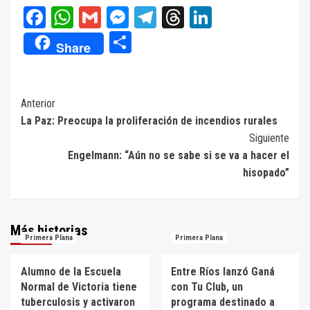
Facebook
WhatsApp
Gmail
Messenger
Telegram
Threads
LinkedIn
Compartir
Share
Navegación
Anterior
La Paz: Preocupa la proliferación de incendios rurales
de
Siguiente
entradas
Engelmann: “Aún no se sabe si se va a hacer el
hisopado”
Más historias
Primera Plana
Primera Plana
Alumno de la Escuela
Entre Ríos lanzó Ganá
Normal de Victoria tiene
con Tu Club, un
tuberculosis y activaron
programa destinado a