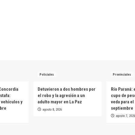
Policiales
Provinciales
Concordia
Detuvieron a dos hombres por
Río Paraná: 
stafa:
el robo y la agresión a un
cupo de pesc
 vehículos y
adulto mayor en La Paz
veda para el
mbre
septiembre
agosto 8, 2026
agosto 7, 2026