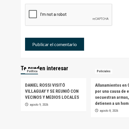
Te pueden interesar
Política
Policiales
DANIEL ROSSI VISITÓ
Allanamientos en 
VILLAGUAY Y SE REUNIÓ CON
por una causa de e
VECINOS Y MEDIOS LOCALES
secuestran armas,
detienen a un ho
agosto 9, 2026
agosto 8, 2026