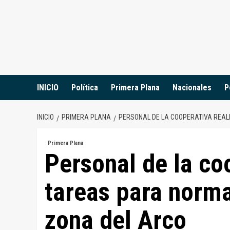
Saltar
al
contenido
INICIO
Política
Primera Plana
Nacionales
P
INICIO
PRIMERA PLANA
PERSONAL DE LA COOPERATIVA REAL
Primera Plana
Personal de la co
tareas para normal
zona del Arco