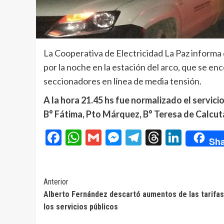
La Cooperativa de Electricidad La Paz informa
por la noche en la estación del arco, que se en
seccionadores en línea de media tensión.
A la hora 21.45 hs fue normalizado el servici
B° Fátima, Pto Márquez, B° Teresa de Calcut
Facebook
WhatsApp
Gmail
Messenger
Telegram
Threads
Linke
Sha
Navegación
Anterior
Alberto Fernández descartó aumentos de las tarifas
de
los servicios públicos
entradas