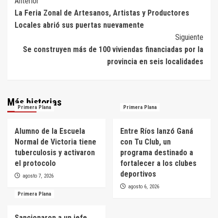
Navegación
Anterior
La Feria Zonal de Artesanos, Artistas y Productores
de
Locales abrió sus puertas nuevamente
entradas
Siguiente
Se construyen más de 100 viviendas financiadas por la
provincia en seis localidades
Más historias
Primera Plana
Primera Plana
Alumno de la Escuela
Entre Ríos lanzó Ganá
Normal de Victoria tiene
con Tu Club, un
tuberculosis y activaron
programa destinado a
el protocolo
fortalecer a los clubes
deportivos
agosto 7, 2026
agosto 6, 2026
Primera Plana
Sancionaron a un jefe