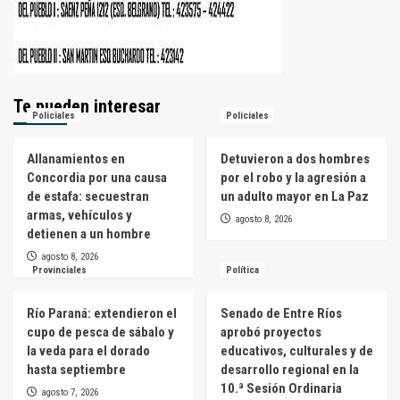
Te pueden interesar
Policiales
Policiales
Allanamientos en
Detuvieron a dos hombres
Concordia por una causa
por el robo y la agresión a
de estafa: secuestran
un adulto mayor en La Paz
armas, vehículos y
agosto 8, 2026
detienen a un hombre
agosto 8, 2026
Provinciales
Política
Río Paraná: extendieron el
Senado de Entre Ríos
cupo de pesca de sábalo y
aprobó proyectos
la veda para el dorado
educativos, culturales y de
hasta septiembre
desarrollo regional en la
10.ª Sesión Ordinaria
agosto 7, 2026