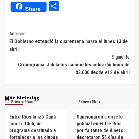
Compartir
Share
Navegación
Anterior
El Gobierno extendió la cuarentena hasta el lunes 13 de
de
abril
entradas
Siguiente
Cronograma: Jubilados nacionales cobrarán bono de
$3.000 desde el 8 de abril
Más historias
Primera Plana
Primera Plana
Entre Ríos lanzó Ganá
Sancionaron a un jefe
con Tu Club, un
policial en Entre Ríos
programa destinado a
por faltante de dinero:
fortalecer a los clubes
decretaron 55 días de