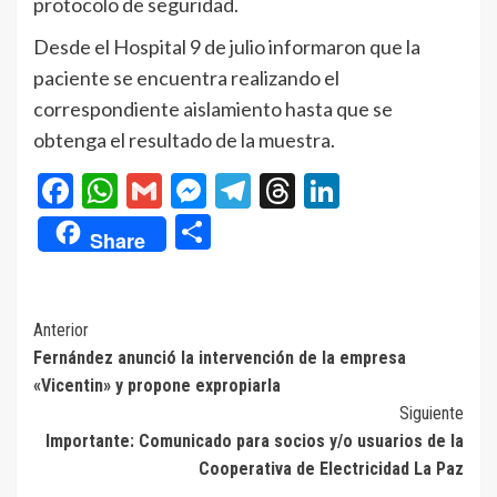
protocolo de seguridad.
Desde el Hospital 9 de julio informaron que la
paciente se encuentra realizando el
correspondiente aislamiento hasta que se
obtenga el resultado de la muestra.
Facebook
WhatsApp
Gmail
Messenger
Telegram
Threads
LinkedIn
Compartir
Share
Navegación
Anterior
Fernández anunció la intervención de la empresa
de
«Vicentin» y propone expropiarla
entradas
Siguiente
Importante: Comunicado para socios y/o usuarios de la
Cooperativa de Electricidad La Paz