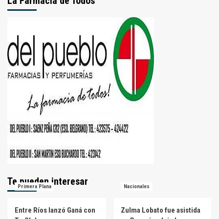
La Farmacia de Todos
Te pueden interesar
Primera Plana
Nacionales
Entre Ríos lanzó Ganá con
Zulma Lobato fue asistida