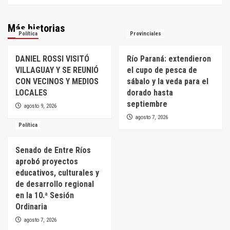
Más historias
Política
Provinciales
DANIEL ROSSI VISITÓ
Río Paraná: extendieron
VILLAGUAY Y SE REUNIÓ
el cupo de pesca de
CON VECINOS Y MEDIOS
sábalo y la veda para el
LOCALES
dorado hasta
septiembre
agosto 9, 2026
agosto 7, 2026
Política
Senado de Entre Ríos
aprobó proyectos
educativos, culturales y
de desarrollo regional
en la 10.ª Sesión
Ordinaria
agosto 7, 2026