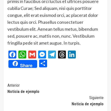
primis in faucibus orci luctus et ultrices posuere
cubilia Curae; Sed aliquam, nisi quis porttitor
congue, elit erat euismod orci, ac placerat dolor
lectus quis orci. Phasellus consectetuer
vestibulum elit. Aenean tellus metus, bibendum
sed, posuere ac, mattis non, nunc. Vestibulum
fringilla pede sit amet augue. In turpis.
Facebook
WhatsApp
Gmail
Messenger
Telegram
Threads
LinkedIn
Compartir
Share
Navegación
Anterior
Noticia de ejemplo
de
Siguiente
entradas
Noticia de ejemplo