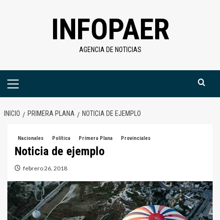
Saltar
INFOPAER
al
contenido
AGENCIA DE NOTICIAS
Menú
primario
INICIO
PRIMERA PLANA
NOTICIA DE EJEMPLO
Nacionales
Política
Primera Plana
Provinciales
Noticia de ejemplo
febrero 26, 2018