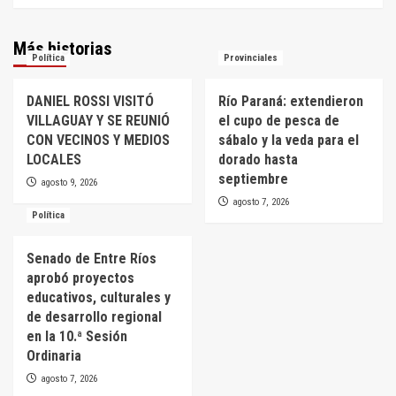
Más historias
Política
Provinciales
DANIEL ROSSI VISITÓ
Río Paraná: extendieron
VILLAGUAY Y SE REUNIÓ
el cupo de pesca de
CON VECINOS Y MEDIOS
sábalo y la veda para el
LOCALES
dorado hasta
septiembre
agosto 9, 2026
agosto 7, 2026
Política
Senado de Entre Ríos
aprobó proyectos
educativos, culturales y
de desarrollo regional
en la 10.ª Sesión
Ordinaria
agosto 7, 2026