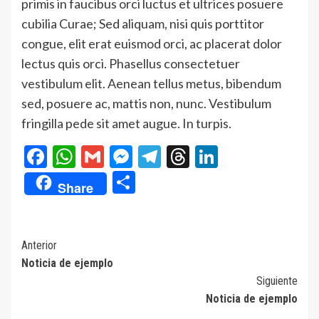
primis in faucibus orci luctus et ultrices posuere
cubilia Curae; Sed aliquam, nisi quis porttitor
congue, elit erat euismod orci, ac placerat dolor
lectus quis orci. Phasellus consectetuer
vestibulum elit. Aenean tellus metus, bibendum
sed, posuere ac, mattis non, nunc. Vestibulum
fringilla pede sit amet augue. In turpis.
Facebook
WhatsApp
Gmail
Messenger
Telegram
Threads
LinkedIn
Compartir
Share
Navegación
Anterior
Noticia de ejemplo
de
Siguiente
entradas
Noticia de ejemplo