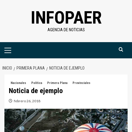
Saltar
INFOPAER
al
contenido
AGENCIA DE NOTICIAS
Menú
primario
INICIO
PRIMERA PLANA
NOTICIA DE EJEMPLO
Nacionales
Política
Primera Plana
Provinciales
Noticia de ejemplo
febrero 26, 2018