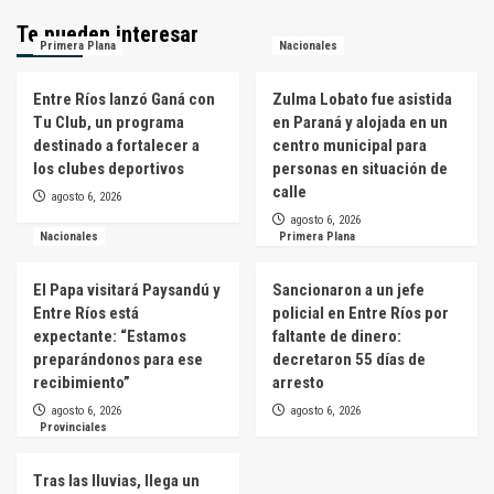
Te pueden interesar
Primera Plana
Nacionales
Entre Ríos lanzó Ganá con
Zulma Lobato fue asistida
Tu Club, un programa
en Paraná y alojada en un
destinado a fortalecer a
centro municipal para
los clubes deportivos
personas en situación de
calle
agosto 6, 2026
agosto 6, 2026
Nacionales
Primera Plana
El Papa visitará Paysandú y
Sancionaron a un jefe
Entre Ríos está
policial en Entre Ríos por
expectante: “Estamos
faltante de dinero:
preparándonos para ese
decretaron 55 días de
recibimiento”
arresto
agosto 6, 2026
agosto 6, 2026
Provinciales
Tras las lluvias, llega un