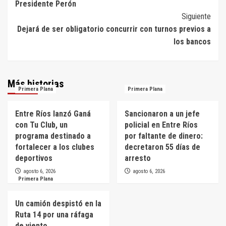
Presidente Perón
entradas
Siguiente
Dejará de ser obligatorio concurrir con turnos previos a
los bancos
Más historias
Primera Plana
Primera Plana
Entre Ríos lanzó Ganá
Sancionaron a un jefe
con Tu Club, un
policial en Entre Ríos
programa destinado a
por faltante de dinero:
fortalecer a los clubes
decretaron 55 días de
deportivos
arresto
agosto 6, 2026
agosto 6, 2026
Primera Plana
Un camión despistó en la
Ruta 14 por una ráfaga
de viento