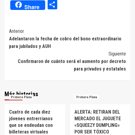
Compartir
Share
Navegación
Anterior
Adelantaron la fecha de cobro del bono extraordinario
de
para jubilados y AUH
entradas
Siguiente
Confirmaron de cuánto será el aumento por decreto
para privados y estatales
Más historias
Primera Plana
Primera Plana
Cuatro de cada diez
ALERTA: RETIRAN DEL
jóvenes entrerrianos
MERCADO EL JUGUETE
que se endeudan con
«SQUEEZY DUMPLING»
billeteras virtuales
POR SER TÓXICO