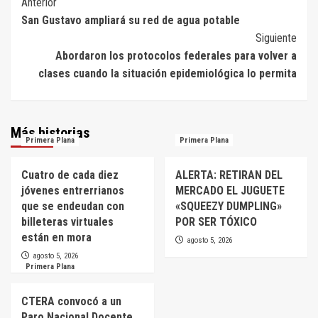
Navegación
Anterior
San Gustavo ampliará su red de agua potable
de
Siguiente
entradas
Abordaron los protocolos federales para volver a
clases cuando la situación epidemiológica lo permita
Más historias
Primera Plana
Primera Plana
Cuatro de cada diez
ALERTA: RETIRAN DEL
jóvenes entrerrianos
MERCADO EL JUGUETE
que se endeudan con
«SQUEEZY DUMPLING»
billeteras virtuales
POR SER TÓXICO
están en mora
agosto 5, 2026
agosto 5, 2026
Primera Plana
CTERA convocó a un
Paro Nacional Docente