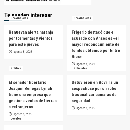
Te pueden interesar
Provinciales
Provinciales
Renuevan alerta naranja
Frigerio destacó que el
por tormentas y vientos
acuerdo con Anses es «el
para este jueves
mayor reconocimiento de
fondos obtenido por Entre
agosto 5, 2026
Ríos»
agosto 5, 2026
Política
Policiales
El senador libertario
Detuvieron en Bovril a un
Joaquín Benegas Lynch
sospechoso por un robo
tiene una empresa que
tras analizar cámaras de
gestiona ventas de tierras
seguridad
a extranjeros
agosto 5, 2026
agosto 5, 2026
Locales