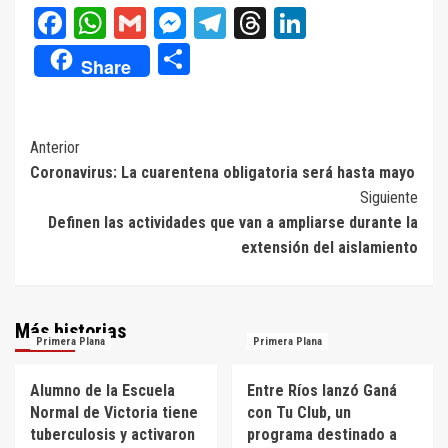
Facebook
WhatsApp
Gmail
Messenger
Telegram
Threads
LinkedIn
Compartir
Share
Navegación
Anterior
Coronavirus: La cuarentena obligatoria será hasta mayo
de
Siguiente
entradas
Definen las actividades que van a ampliarse durante la
extensión del aislamiento
Más historias
Primera Plana
Primera Plana
Alumno de la Escuela
Entre Ríos lanzó Ganá
Normal de Victoria tiene
con Tu Club, un
tuberculosis y activaron
programa destinado a