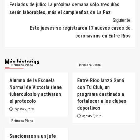
Feriados de julio: La próxima semana sólo tres días
de
serán laborables, más el cumpleaños de La Paz
entradas
Siguiente
Este jueves se registraron 17 nuevos casos de
coronavirus en Entre Ríos
Más historias
Primera Plana
Primera Plana
Alumno de la Escuela
Entre Ríos lanzó Ganá
Normal de Victoria tiene
con Tu Club, un
tuberculosis y activaron
programa destinado a
el protocolo
fortalecer a los clubes
deportivos
agosto 7, 2026
agosto 6, 2026
Primera Plana
Sancionaron a un jefe