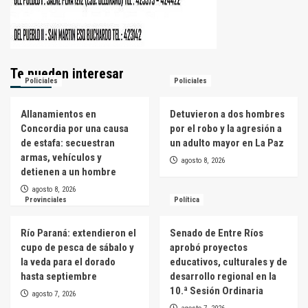
Te pueden interesar
Policiales
Policiales
Allanamientos en
Detuvieron a dos hombres
Concordia por una causa
por el robo y la agresión a
de estafa: secuestran
un adulto mayor en La Paz
armas, vehículos y
agosto 8, 2026
detienen a un hombre
agosto 8, 2026
Provinciales
Política
Río Paraná: extendieron el
Senado de Entre Ríos
cupo de pesca de sábalo y
aprobó proyectos
la veda para el dorado
educativos, culturales y de
hasta septiembre
desarrollo regional en la
10.ª Sesión Ordinaria
agosto 7, 2026