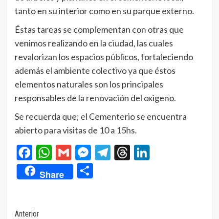
tanto en su interior como en su parque externo.
Éstas tareas se complementan con otras que
venimos realizando en la ciudad, las cuales
revalorizan los espacios públicos, fortaleciendo
además el ambiente colectivo ya que éstos
elementos naturales son los principales
responsables de la renovación del oxigeno.
Se recuerda que; el Cementerio se encuentra
abierto para visitas de 10 a 15hs.
Facebook
WhatsApp
Gmail
Messenger
Telegram
Threads
LinkedIn
Compartir
Share
Navegación
Anterior