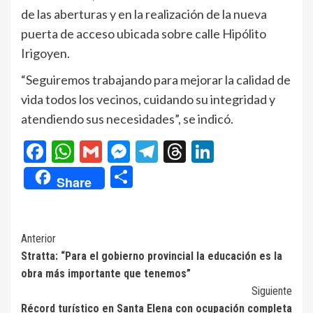
de las aberturas y en la realización de la nueva
puerta de acceso ubicada sobre calle Hipólito
Irigoyen.
“Seguiremos trabajando para mejorar la calidad de
vida todos los vecinos, cuidando su integridad y
atendiendo sus necesidades”, se indicó.
Facebook
WhatsApp
Gmail
Messenger
Telegram
Threads
LinkedIn
Compartir
Share
Navegación
Anterior
Stratta: “Para el gobierno provincial la educación es la
de
obra más importante que tenemos”
entradas
Siguiente
Récord turístico en Santa Elena con ocupación completa