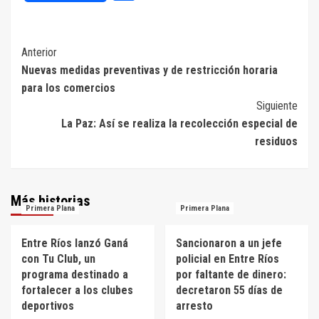
Navegación
Anterior
Nuevas medidas preventivas y de restricción horaria
de
para los comercios
entradas
Siguiente
La Paz: Así se realiza la recolección especial de
residuos
Más historias
Primera Plana
Primera Plana
Entre Ríos lanzó Ganá
Sancionaron a un jefe
con Tu Club, un
policial en Entre Ríos
programa destinado a
por faltante de dinero:
fortalecer a los clubes
decretaron 55 días de
deportivos
arresto