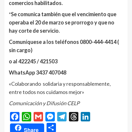
comercios habilitados.
*
Se comunica también que el vencimiento que
operaba el 20 de marzo se prorrogo y que no
hay corte de servicio.
Comuníquese a los teléfonos 0800-444-4414 (
sin cargo)
o al 422245 / 421503
WhatsApp 3437 407048
«Colaborando solidaria y responsablemente,
entre todos nos cuidamos mejor»
Comunicación y Difusión CELP
Facebook
WhatsApp
Gmail
Messenger
Telegram
Threads
LinkedIn
Compartir
Share