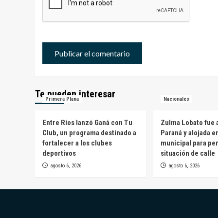
Te pueden interesar
Primera Plana
Nacionales
Entre Ríos lanzó Ganá con Tu
Zulma Lobato fue a
Club, un programa destinado a
Paraná y alojada e
fortalecer a los clubes
municipal para pe
deportivos
situación de calle
agosto 6, 2026
agosto 6, 2026