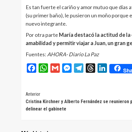
Es tan fuerte el cariño y amor mutuo que días at
(su primer baño), le pusieron un moño porque e
nuevo integrante.
Por otra parte
María destacó la actitud de l
amabilidad y permitir viajar a Juan, un gran g
Fuentes:
AHORA- Diario La Paz
Facebook
WhatsApp
Gmail
Messenger
Telegram
Threads
Linke
Sha
Navegación
Anterior
Cristina Kirchner y Alberto Fernández se reunieron 
de
delinear el gabinete
entradas