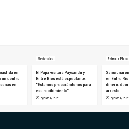
Nacionales
Primera Plana
sistida en
El Papa visitará Paysandú y
Sancionaron 
n un centro
Entre Ríos está expectante:
en Entre Río
rsonas en
“Estamos preparándonos para
dinero: decr
ese recibimiento”
arresto
agosto 6, 2026
agosto 6, 2026