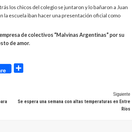
rás los chicos del colegio se juntaron y lo bañaron a Juan
n la escuela iban hacer una presentación oficial como
a empresa de colectivos “Malvinas Argentinas” por su
esto de amor.
dIn
Compartir
re
Siguiente
para
Se espera una semana con altas temperaturas en Entre
Ríos