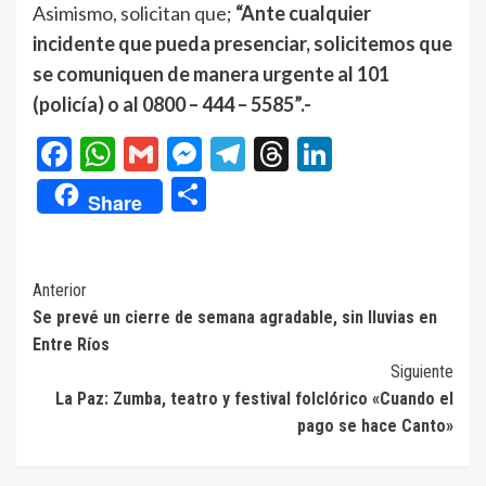
Asimismo, solicitan que;
“Ante cualquier
incidente que pueda presenciar, solicitemos que
se comuniquen de manera urgente al 101
(policía) o al 0800 – 444 – 5585”.-
Facebook
WhatsApp
Gmail
Messenger
Telegram
Threads
LinkedIn
Compartir
Share
Navegación
Anterior
Se prevé un cierre de semana agradable, sin lluvias en
de
Entre Ríos
entradas
Siguiente
La Paz: Zumba, teatro y festival folclórico «Cuando el
pago se hace Canto»