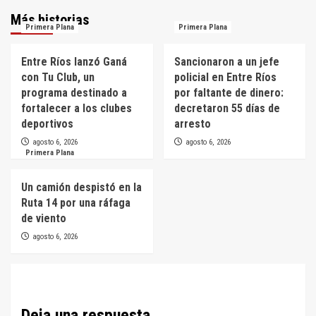
Más historias
Primera Plana
Primera Plana
Entre Ríos lanzó Ganá
Sancionaron a un jefe
con Tu Club, un
policial en Entre Ríos
programa destinado a
por faltante de dinero:
fortalecer a los clubes
decretaron 55 días de
deportivos
arresto
agosto 6, 2026
agosto 6, 2026
Primera Plana
Un camión despistó en la
Ruta 14 por una ráfaga
de viento
agosto 6, 2026
Deja una respuesta