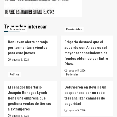
Te pueden interesar
Provinciales
Provinciales
Renuevan alerta naranja
Frigerio destacó que el
por tormentas y vientos
acuerdo con Anses es «el
para este jueves
mayor reconocimiento de
fondos obtenido por Entre
agosto 5, 2026
Ríos»
agosto 5, 2026
Política
Policiales
El senador libertario
Detuvieron en Bovril a un
Joaquín Benegas Lynch
sospechoso por un robo
tiene una empresa que
tras analizar cámaras de
gestiona ventas de tierras
seguridad
a extranjeros
agosto 5, 2026
agosto 5, 2026