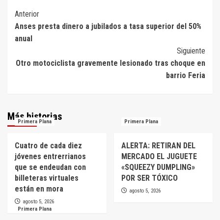
Navegación
Anterior
Anses presta dinero a jubilados a tasa superior del 50%
de
anual
entradas
Siguiente
Otro motociclista gravemente lesionado tras choque en
barrio Feria
Más historias
Primera Plana
Primera Plana
Cuatro de cada diez
ALERTA: RETIRAN DEL
jóvenes entrerrianos
MERCADO EL JUGUETE
que se endeudan con
«SQUEEZY DUMPLING»
billeteras virtuales
POR SER TÓXICO
están en mora
agosto 5, 2026
agosto 5, 2026
Primera Plana