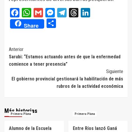
Facebook
WhatsApp
Gmail
Messenger
Telegram
Threads
LinkedIn
Compartir
Share
Navegación
Anterior
Sarubi: “Estamos actuando antes de que la enfermedad
de
comience a tener presencia”
entradas
Siguiente
El gobierno provincial gestionará la habilitación de más
rubros de la actividad económica
Más historias
Primera Plana
Primera Plana
Alumno de la Escuela
Entre Ríos lanzó Ganá