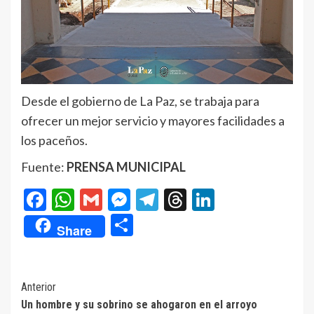
Desde el gobierno de La Paz, se trabaja para
ofrecer un mejor servicio y mayores facilidades a
los paceños.
Fuente:
PRENSA MUNICIPAL
Facebook
WhatsApp
Gmail
Messenger
Telegram
Threads
LinkedIn
Compartir
Share
Navegación
Anterior
Un hombre y su sobrino se ahogaron en el arroyo
de