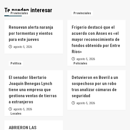
Te pueden interesar
Provinciales
Provinciales
Renuevan alerta naranja
Frigerio destacó que el
por tormentas y vientos
acuerdo con Anses es «el
para este jueves
mayor reconocimiento de
fondos obtenido por Entre
agosto 5, 2026
Ríos»
agosto 5, 2026
Política
Policiales
El senador libertario
Detuvieron en Bovril a un
Joaquín Benegas Lynch
sospechoso por un robo
tiene una empresa que
tras analizar cámaras de
gestiona ventas de tierras
seguridad
a extranjeros
agosto 5, 2026
agosto 5, 2026
Locales
ABRIERON LAS