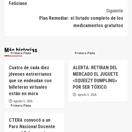
Feliciano
entradas
Siguiente
Plan Remediar: el listado completo de los
medicamentos gratuitos
Más historias
Primera Plana
Primera Plana
Cuatro de cada diez
ALERTA: RETIRAN DEL
jóvenes entrerrianos
MERCADO EL JUGUETE
que se endeudan con
«SQUEEZY DUMPLING»
billeteras virtuales
POR SER TÓXICO
están en mora
agosto 5, 2026
agosto 5, 2026
Primera Plana
CTERA convocó a un
Paro Nacional Docente