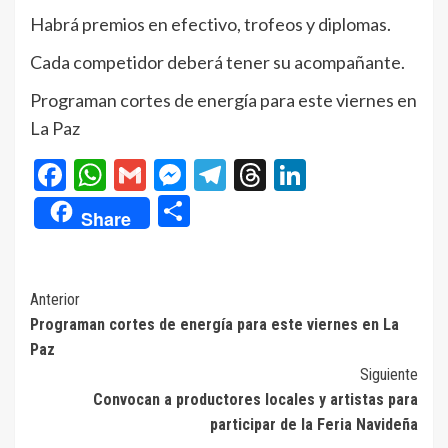
Habrá premios en efectivo, trofeos y diplomas.
Cada competidor deberá tener su acompañante.
Programan cortes de energía para este viernes en
La Paz
Facebook
WhatsApp
Gmail
Messenger
Telegram
Threads
LinkedIn
Compartir
Share
Navegación
Anterior
Programan cortes de energía para este viernes en La
de
Paz
entradas
Siguiente
Convocan a productores locales y artistas para
participar de la Feria Navideña