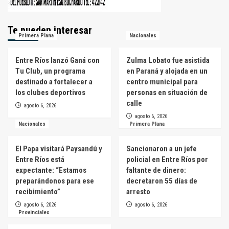
Te pueden interesar
Primera Plana
Nacionales
Entre Ríos lanzó Ganá con
Zulma Lobato fue asistida
Tu Club, un programa
en Paraná y alojada en un
destinado a fortalecer a
centro municipal para
los clubes deportivos
personas en situación de
calle
agosto 6, 2026
agosto 6, 2026
Nacionales
Primera Plana
El Papa visitará Paysandú y
Sancionaron a un jefe
Entre Ríos está
policial en Entre Ríos por
expectante: “Estamos
faltante de dinero:
preparándonos para ese
decretaron 55 días de
recibimiento”
arresto
agosto 6, 2026
agosto 6, 2026
Provinciales