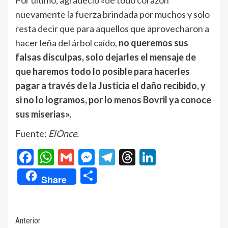
Por último, agradeció «de todo corazón
nuevamente la fuerza brindada por muchos y solo
resta decir que para aquellos que aprovecharon a
hacer leña del árbol caído,
no queremos sus
falsas disculpas, solo dejarles el mensaje de
que haremos todo lo posible para hacerles
pagar a través de la Justicia el daño recibido, y
si no lo logramos, por lo menos Bovril ya conoce
sus miserias».
Fuente:
ElOnce.
Facebook
WhatsApp
Gmail
Messenger
Telegram
Threads
LinkedIn
Compartir
Share
Navegación
Anterior