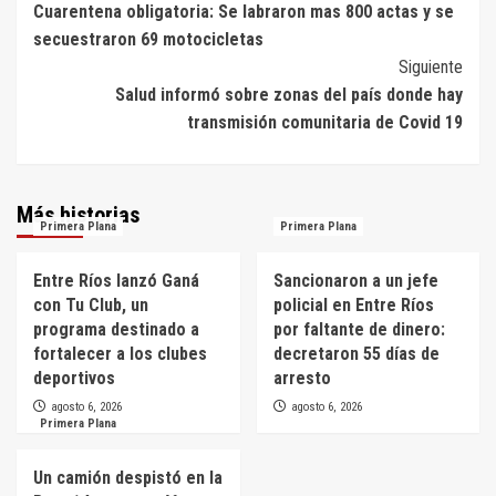
Cuarentena obligatoria: Se labraron mas 800 actas y se
de
secuestraron 69 motocicletas
entradas
Siguiente
Salud informó sobre zonas del país donde hay
transmisión comunitaria de Covid 19
Más historias
Primera Plana
Primera Plana
Entre Ríos lanzó Ganá
Sancionaron a un jefe
con Tu Club, un
policial en Entre Ríos
programa destinado a
por faltante de dinero:
fortalecer a los clubes
decretaron 55 días de
deportivos
arresto
agosto 6, 2026
agosto 6, 2026
Primera Plana
Un camión despistó en la