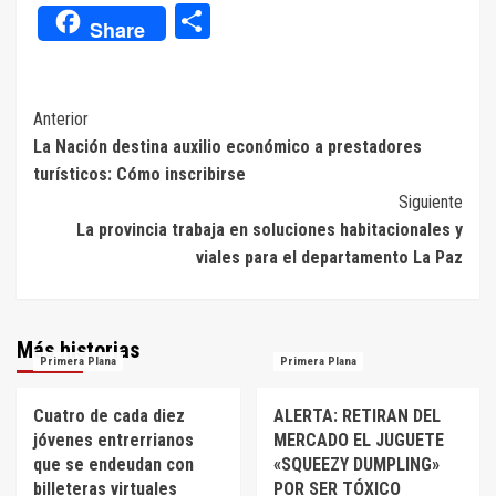
Compartir
Share
Navegación
Anterior
La Nación destina auxilio económico a prestadores
de
turísticos: Cómo inscribirse
entradas
Siguiente
La provincia trabaja en soluciones habitacionales y
viales para el departamento La Paz
Más historias
Primera Plana
Primera Plana
Cuatro de cada diez
ALERTA: RETIRAN DEL
jóvenes entrerrianos
MERCADO EL JUGUETE
que se endeudan con
«SQUEEZY DUMPLING»
billeteras virtuales
POR SER TÓXICO