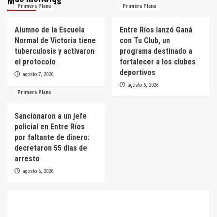
Más historias
Primera Plana
Primera Plana
Alumno de la Escuela
Entre Ríos lanzó Ganá
Normal de Victoria tiene
con Tu Club, un
tuberculosis y activaron
programa destinado a
el protocolo
fortalecer a los clubes
deportivos
agosto 7, 2026
agosto 6, 2026
Primera Plana
Sancionaron a un jefe
policial en Entre Ríos
por faltante de dinero:
decretaron 55 días de
arresto
agosto 6, 2026