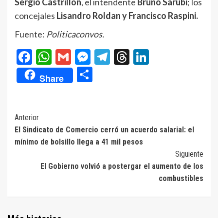
Sergio Castrillón
, el intendente
Bruno Sarubi
; los
concejales
Lisandro Roldan y Francisco Raspini.
Fuente:
Politicaconvos.
Facebook
WhatsApp
Gmail
Messenger
Telegram
Threads
LinkedIn
Compartir
Share
Navegación
Anterior
El Sindicato de Comercio cerró un acuerdo salarial: el
de
mínimo de bolsillo llega a 41 mil pesos
entradas
Siguiente
El Gobierno volvió a postergar el aumento de los
combustibles