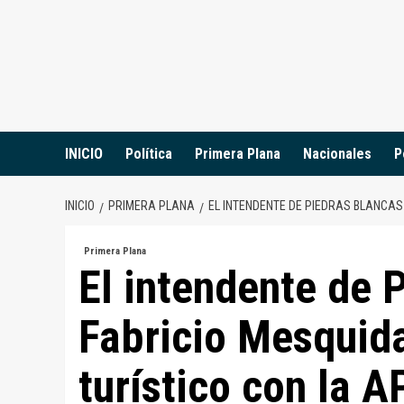
Saltar
al
contenido
INICIO
Política
Primera Plana
Nacionales
P
INICIO
PRIMERA PLANA
EL INTENDENTE DE PIEDRAS BLANCAS
Primera Plana
El intendente de 
Fabricio Mesquida
turístico con la 