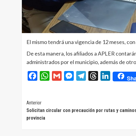
El mismo tendrá una vigencia de 12 meses, con 
De esta manera, los afiliados a APLER contar
administrados por el municipio, además de otros 
Facebook
WhatsApp
Gmail
Messenger
Telegram
Threads
Linke
Sha
Navegación
Anterior
Solicitan circular con precaución por rutas y caminos
de
provincia
entradas