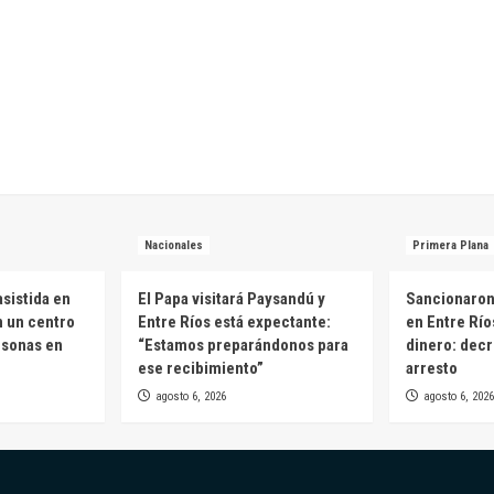
Nacionales
Primera Plana
sistida en
El Papa visitará Paysandú y
Sancionaron 
n un centro
Entre Ríos está expectante:
en Entre Río
rsonas en
“Estamos preparándonos para
dinero: decr
ese recibimiento”
arresto
agosto 6, 2026
agosto 6, 2026