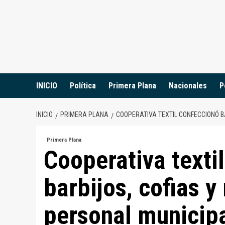
Saltar
al
contenido
INICIO
Política
Primera Plana
Nacionales
P
INICIO
PRIMERA PLANA
COOPERATIVA TEXTIL CONFECCIONÓ B
Primera Plana
Cooperativa texti
barbijos, cofias 
personal municip