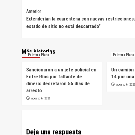
Navegación
Anterior
Extenderían la cuarentena con nuevas restricciones:
de
estado de sitio no está descartado”
entradas
Más historias
Primera Plana
Primera Plana
Sancionaron a un jefe policial en
Un camión 
Entre Ríos por faltante de
14 por una
dinero: decretaron 55 días de
agosto 6, 202
arresto
agosto 6, 2026
Deja una respuesta