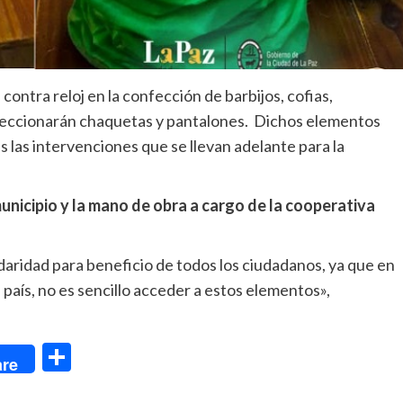
 contra reloj en la confección de barbijos, cofias,
eccionarán chaquetas y pantalones. Dichos elementos
s las intervenciones que se llevan adelante para la
unicipio y la mano de obra a cargo de la cooperativa
aridad para beneficio de todos los ciudadanos, ya que en
país, no es sencillo acceder a estos elementos»,
dIn
Compartir
re