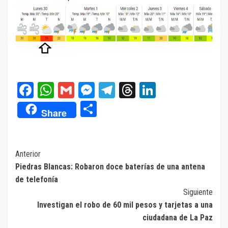
Facebook
WhatsApp
Gmail
Messenger
Telegram
Threads
LinkedIn
Compartir
Share
Navegación
Anterior
Piedras Blancas: Robaron doce baterías de una antena
de
de telefonía
entradas
Siguiente
Investigan el robo de 60 mil pesos y tarjetas a una
ciudadana de La Paz